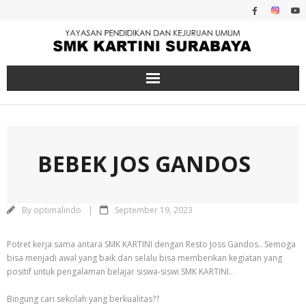
Skip
to
content
BEBEK JOS GANDOS
By
optimalindo
September 19, 2023
Potret kerja sama antara SMK KARTINI dengan Resto Joss Gandos.. Semoga
bisa menjadi awal yang baik dan selalu bisa memberikan kegiatan yang
positif untuk pengalaman belajar siswa-siswi SMK KARTINI..
Bingung cari sekolah yang berkualitas??