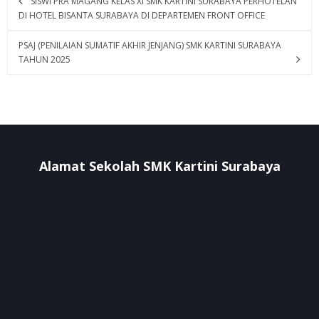
SISWI PRA MAGANG KELAS XI SMK KARTINI SURABAYA PERHOTELAN
DI HOTEL BISANTA SURABAYA DI DEPARTEMEN FRONT OFFICE
PSAJ (PENILAIAN SUMATIF AKHIR JENJANG) SMK KARTINI SURABAYA
TAHUN 2025
Alamat Sekolah SMK Kartini Surabaya