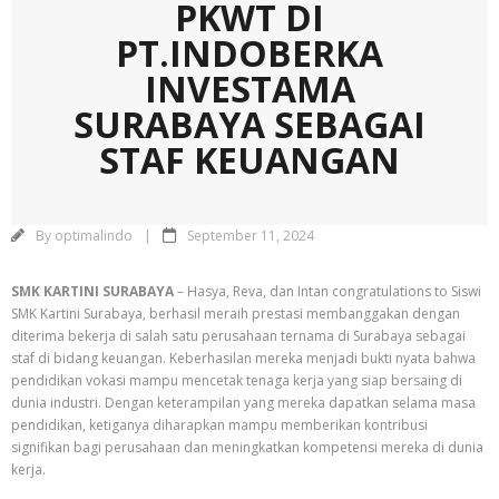
PKWT DI
PT.INDOBERKA
INVESTAMA
SURABAYA SEBAGAI
STAF KEUANGAN
By
optimalindo
September 11, 2024
SMK KARTINI SURABAYA
– Hasya, Reva, dan Intan congratulations to Siswi
SMK Kartini Surabaya, berhasil meraih prestasi membanggakan dengan
diterima bekerja di salah satu perusahaan ternama di Surabaya sebagai
staf di bidang keuangan. Keberhasilan mereka menjadi bukti nyata bahwa
pendidikan vokasi mampu mencetak tenaga kerja yang siap bersaing di
dunia industri. Dengan keterampilan yang mereka dapatkan selama masa
pendidikan, ketiganya diharapkan mampu memberikan kontribusi
signifikan bagi perusahaan dan meningkatkan kompetensi mereka di dunia
kerja.