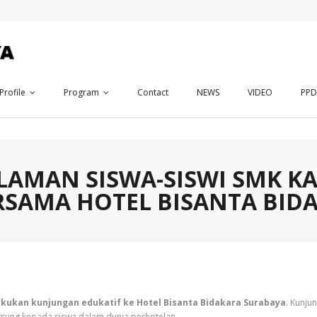
Profile
Program
Contact
NEWS
VIDEO
PP
LAMAN SISWA-SISWI SMK KA
SAMA HOTEL BISANTA BID
akukan kunjungan edukatif ke Hotel Bisanta Bidakara Surabaya
. Kunju
ung kepada siswa dalam dunia perhotelan.