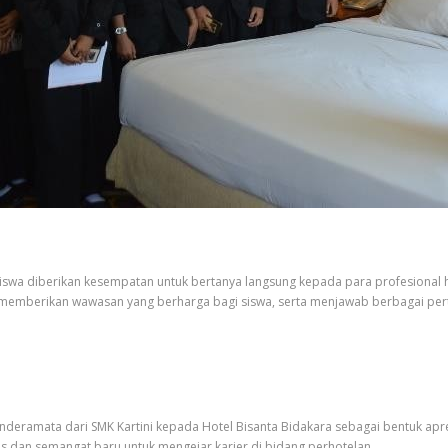
. Siswa diberikan kesempatan untuk bertanya langsung kepada para profesional
ni memberikan wawasan yang berharga bagi siswa, serta menjawab berbagai per
inderamata dari SMK Kartini kepada Hotel Bisanta Bidakara sebagai bentuk ap
s dan semangat baru untuk mengejar karier di bidang perhotelan.